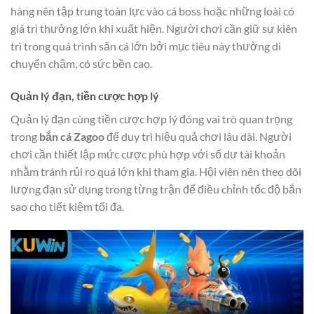
hàng nên tập trung toàn lực vào cá boss hoặc những loài có
giá trị thưởng lớn khi xuất hiện. Người chơi cần giữ sự kiên
trì trong quá trình săn cá lớn bởi mục tiêu này thường di
chuyển chậm, có sức bền cao.
Quản lý đạn, tiền cược hợp lý
Quản lý đạn cùng tiền cược hợp lý đóng vai trò quan trọng
trong
bắn cá Zagoo
để duy trì hiệu quả chơi lâu dài. Người
chơi cần thiết lập mức cược phù hợp với số dư tài khoản
nhằm tránh rủi ro quá lớn khi tham gia. Hội viên nên theo dõi
lượng đạn sử dụng trong từng trận để điều chỉnh tốc độ bắn
sao cho tiết kiệm tối đa.