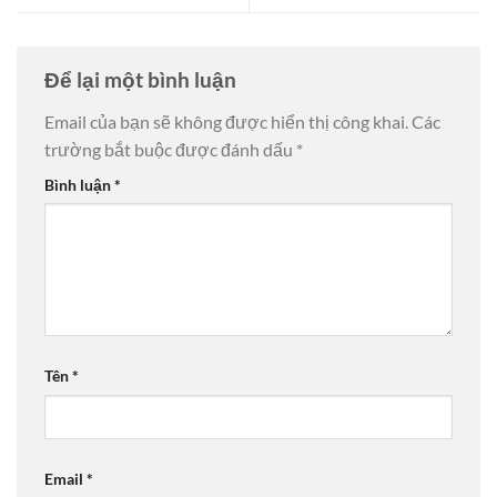
Để lại một bình luận
Email của bạn sẽ không được hiển thị công khai.
Các
trường bắt buộc được đánh dấu
*
Bình luận
*
Tên
*
Email
*