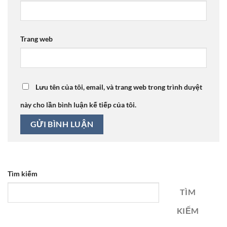
Trang web
Lưu tên của tôi, email, và trang web trong trình duyệt
này cho lần bình luận kế tiếp của tôi.
Tìm kiếm
TÌM
KIẾM