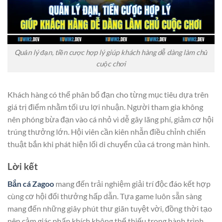
Quản lý đạn, tiền cược hợp lý giúp khách hàng dễ dàng làm chủ
cuộc chơi
Khách hàng có thể phân bổ đạn cho từng mục tiêu dựa trên
giá trị điểm nhằm tối ưu lợi nhuận. Người tham gia không
nên phóng bừa đạn vào cá nhỏ vì dễ gây lãng phí, giảm cơ hội
trúng thưởng lớn. Hội viên cần kiên nhẫn điều chỉnh chiến
thuật bắn khi phát hiện lối di chuyển của cá trong màn hình.
Lời kết
Bắn cá Zagoo
mang đến trải nghiệm giải trí độc đáo kết hợp
cùng cơ hội đổi thưởng hấp dẫn. Tựa game luôn sẵn sàng
mang đến những giây phút thư giãn tuyệt vời, đồng thời tạo
nên cảm giác phấn khích không thể thiếu trong hành trình