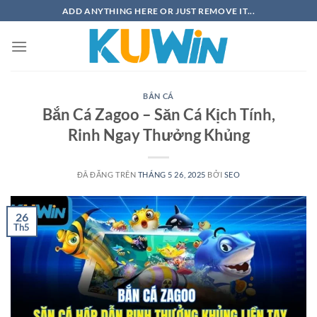
Chuyển
ADD ANYTHING HERE OR JUST REMOVE IT...
đến
nội
dung
BẮN CÁ
Bắn Cá Zagoo – Săn Cá Kịch Tính,
Rinh Ngay Thưởng Khủng
ĐÃ ĐĂNG TRÊN
THÁNG 5 26, 2025
BỞI
SEO
26
Th5