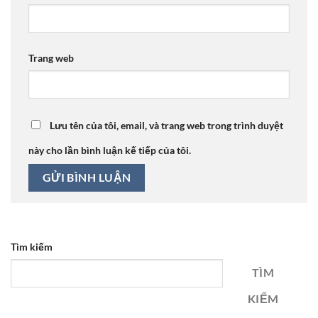
Trang web
Lưu tên của tôi, email, và trang web trong trình duyệt
này cho lần bình luận kế tiếp của tôi.
Tìm kiếm
TÌM
KIẾM