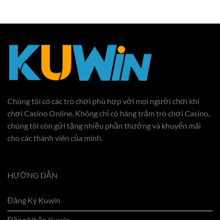
Chúng tôi có các trò chơi phù hợp với mọi người chơi khi
chơi Casino Online. Không chỉ có hàng trăm trò chơi Casino,
chúng tôi còn gửi tặng nhiều phần thưởng và khuyến mãi
cho các thành viên của mình.
HƯỚNG DẪN
Đăng Ký Kuwin
Đăng Nhập Kuwin