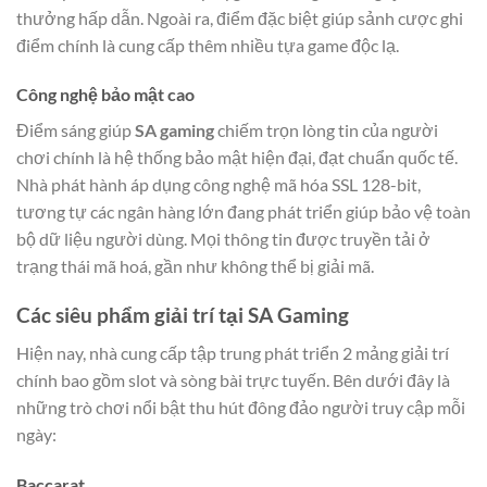
thưởng hấp dẫn. Ngoài ra, điểm đặc biệt giúp sảnh cược ghi
điểm chính là cung cấp thêm nhiều tựa game độc lạ.
Công nghệ bảo mật cao
Điểm sáng giúp
SA gaming
chiếm trọn lòng tin của người
chơi chính là hệ thống bảo mật hiện đại, đạt chuẩn quốc tế.
Nhà phát hành áp dụng công nghệ mã hóa SSL 128-bit,
tương tự các ngân hàng lớn đang phát triển giúp bảo vệ toàn
bộ dữ liệu người dùng. Mọi thông tin được truyền tải ở
trạng thái mã hoá, gần như không thể bị giải mã.
Các siêu phẩm giải trí tại SA Gaming
Hiện nay, nhà cung cấp tập trung phát triển 2 mảng giải trí
chính bao gồm slot và sòng bài trực tuyến. Bên dưới đây là
những trò chơi nổi bật thu hút đông đảo người truy cập mỗi
ngày:
Baccarat