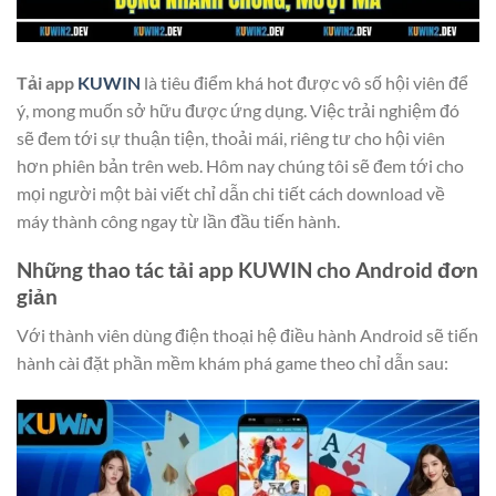
Tải app
KUWIN
là tiêu điểm khá hot được vô số hội viên để
ý, mong muốn sở hữu được ứng dụng. Việc trải nghiệm đó
sẽ đem tới sự thuận tiện, thoải mái, riêng tư cho hội viên
hơn phiên bản trên web. Hôm nay chúng tôi sẽ đem tới cho
mọi người một bài viết chỉ dẫn chi tiết cách download về
máy thành công ngay từ lần đầu tiến hành.
Những thao tác tải app KUWIN cho Android đơn
giản
Với thành viên dùng điện thoại hệ điều hành Android sẽ tiến
hành cài đặt phần mềm khám phá game theo chỉ dẫn sau: