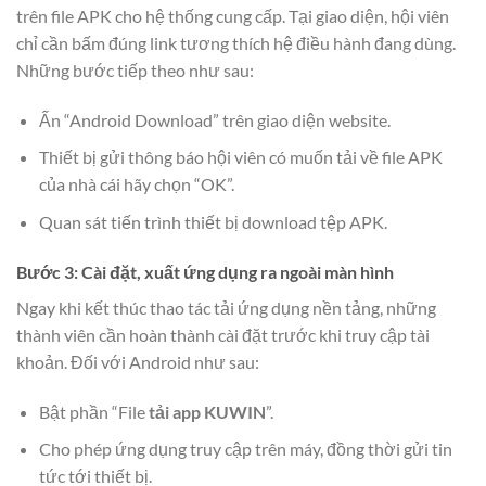
trên file APK cho hệ thống cung cấp. Tại giao diện, hội viên
chỉ cần bấm đúng link tương thích hệ điều hành đang dùng.
Những bước tiếp theo như sau:
Ấn “Android Download” trên giao diện website.
Thiết bị gửi thông báo hội viên có muốn tải về file APK
của nhà cái hãy chọn “OK”.
Quan sát tiến trình thiết bị download tệp APK.
Bước 3: Cài đặt, xuất ứng dụng ra ngoài màn hình
Ngay khi kết thúc thao tác tải ứng dụng nền tảng, những
thành viên cần hoàn thành cài đặt trước khi truy cập tài
khoản. Đối với Android như sau:
Bật phần “File
tải app KUWIN
”.
Cho phép ứng dụng truy cập trên máy, đồng thời gửi tin
tức tới thiết bị.