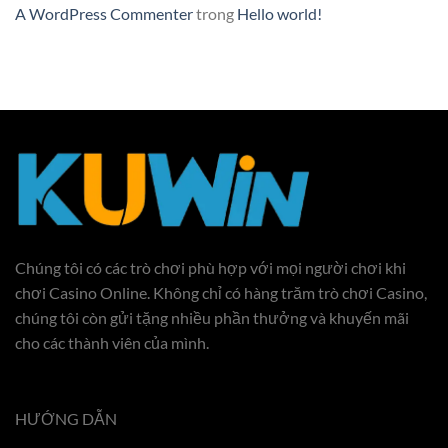
A WordPress Commenter
trong
Hello world!
Chúng tôi có các trò chơi phù hợp với mọi người chơi khi
chơi Casino Online. Không chỉ có hàng trăm trò chơi Casino,
chúng tôi còn gửi tặng nhiều phần thưởng và khuyến mãi
cho các thành viên của mình.
HƯỚNG DẪN