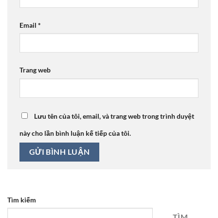
Email
*
Trang web
Lưu tên của tôi, email, và trang web trong trình duyệt
này cho lần bình luận kế tiếp của tôi.
Tìm kiếm
TÌM